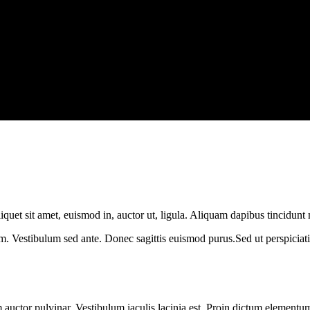
liquet sit amet, euismod in, auctor ut, ligula. Aliquam dapibus tincidunt
lorem. Vestibulum sed ante. Donec sagittis euismod purus.Sed ut perspic
 auctor pulvinar. Vestibulum iaculis lacinia est. Proin dictum elementu