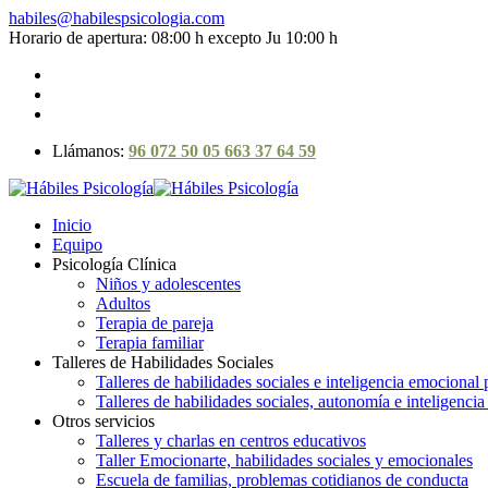
habiles@habilespsicologia.com
Horario de apertura: 08:00 h excepto Ju 10:00 h
Llámanos:
96 072 50 05
663 37 64 59
Inicio
Equipo
Psicología Clínica
Niños y adolescentes
Adultos
Terapia de pareja
Terapia familiar
Talleres de Habilidades Sociales
Talleres de habilidades sociales e inteligencia emocional
Talleres de habilidades sociales, autonomía e inteligenci
Otros servicios
Talleres y charlas en centros educativos
Taller Emocionarte, habilidades sociales y emocionales
Escuela de familias, problemas cotidianos de conducta