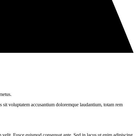
 metus.
iatis sit voluptatem accusantium doloremque laudantium, totam rem
m velit. Fusce euismod consequat ante. Sed in lacus ut enim adipiscing