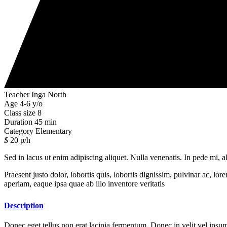
Teacher
Inga North
Age
4-6 y/o
Class size
8
Duration
45 min
Category
Elementary
$
20
p/h
Sed in lacus ut enim adipiscing aliquet. Nulla venenatis. In pede mi, a
Praesent justo dolor, lobortis quis, lobortis dignissim, pulvinar ac, 
aperiam, eaque ipsa quae ab illo inventore veritatis
Description
Donec eget tellus non erat lacinia fermentum. Donec in velit vel ipsum